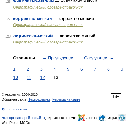
живописно-мягкий
— живописно мягкий …
126
Орфографический словарь-справочник
корректно-мягкий
— корректно мягкий …
127
Орфографический словарь-справочник
лирически-мягкий
— лирически мягкий …
128
Орфографический словарь-справочник
Страницы
←
Предыдущая
Следующая
→
1
2
3
4
5
6
7
8
9
10
11
12
13
© Академик, 2000-2026
18+
Обратная связь:
Техподдержка
,
Реклама на сайте
👣 Путешествия
Экспорт словарей на сайты
, сделанные на PHP,
Joomla,
Drupal,
WordPress, MODx.